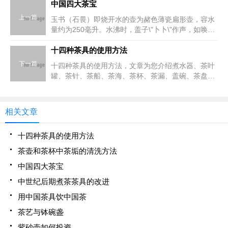
中国四大茶宝
上一篇
玉书（石畏）即烧开水的壶为赭色薄瓷扁形壶，容水
量约为250毫升。水沸时，盖子\"卜卜\"作声，如唤人
泡茶。现代已经很少再用此壶，一般的茶艺馆，多有
宜兴出的稍大一些的紫砂壶，多作南瓜形或东坡提梁
十四种茶具的使用方法
壶形。也
下一篇
十四种茶具的使用方法，文章为您介绍煮水器、茶叶
罐、茶针、茶船、茶海、茶杯、茶漏、盖碗、茶盘、
茶则、茶挟、茶巾、茶匙、茶荷等十四种茶具的使用
方法。1、茶则的使用方法：茶则为盛茶入壶之用
具，一般为竹制。2
相关文章
十四种茶具的使用方法
茶壶和茶杯中茶垢的清洗方法
中国四大茶宝
中世纪后期煮茶茶具的改进
用中国茶具饮中国茶
茶艺与钵碗盏
紫砂壶如何投资