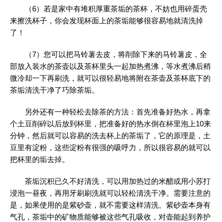
（6）若是家中有堆积厚重茶垢的茶杯，不妨也用碎蛋壳
来擦洗杯子，你会发现杯面上的茶垢能够很容易地就清洗掉
了！
（7）您可以把马铃薯去皮，将削除下来的马铃薯皮，全
部放入装水的茶壶以及茶杯里头一起加热煮沸，等水煮沸后稍
微冷却一下再刷洗，就可以很轻易地将附在茶壶及茶杯底下的
茶垢清洗干净了巧除茶垢。
另外还有一种轻松去除茶的方法：首先准备好热水，再拿
个土豆削碎以后放到杯里，把准备好的热水倒在杯里泡上10来
分钟，然后就可以容易的洗去杯上的茶垢了，它的原理是，土
豆里有淀粉，这些淀粉有很强的吸呼力，所以很容易的就可以
把杯里的垢去掉。
茶垢沉积已久不好清洗，可以用加热过的米醋或用小苏打
浸泡一昼夜，再用牙刷刷洗就可以轻松清洗干净。需要注意的
是，如果使用的是紫砂壶，就不需要这样清洗。紫砂壶本身有
气孔，茶垢中的矿物质能够被这些气孔吸收，对壶能起到养护