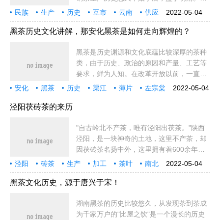
中，唐代开创的"茶马互市"，在我国民族贸
民族
生产
历史
互市
云南
供应
2022-05-04
易历史上占有重要地位，持续了一千余年，
贸易
黑茶
国家
官营
四川
普洱
生活
重要
不断
人体
原因
含量
品种
地区
历经唐、
黑茶历史文化讲解，那安化黑茶是如何走向辉煌的？
黑茶是历史渊源和文化底蕴比较深厚的茶种
类，由于历史、政治的原因和产量、工艺等
要求，鲜为人知。在改革开放以前，一直处
于边销茶的位置，那安化黑茶是如何走向辉
安化
黑茶
历史
渠江
薄片
左宗棠
2022-05-04
煌的呢？我们一起来了解一下！安化黑茶历
世界
互市
国家
朝廷
茶叶
成吉
成吉思汗
频繁
水土不服
战马
水土
茶业
茶商
茶市
史文化安化
泾阳茯砖茶的来历
"自古岭北不产茶，唯有泾阳出茯茶。"陕西
泾阳，是一块神奇的土地，这里不产茶，却
因茯砖茶名扬中外，这里拥有着600余年的
茯砖茶文化，却在上世纪50年代末悄然落
泾阳
砖茶
生产
加工
茶叶
南北
2022-05-04
幕。近些年，陕西茯茶"重现江湖"，让更多
工艺
茶商
泾河
加工生产
县城
技术
茯苓
发展
经营
运输
来历
产地
作坊
商号
的人
黑茶文化历史，源于唐兴于宋！
湖南黑茶的历史比较悠久，从发现茶到茶成
为千家万户的"比屋之饮"是一个漫长的历史