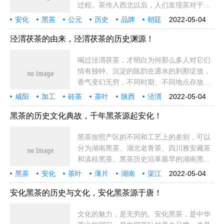
过程。茶传入西北以后，人们发现茶对于常
年食用青稞、牛羊肉的边区牧民而言，还具
安化
黑茶
公元
历史
品牌
朝廷
2022-05-04
有消食化腻、解青稞之热、除牛羊之毒等特
茶叶
人们
茶商
薄片
青稞
于明
中国
渠江
湖南
发展
旦暮
中云
农产
加工量
殊功效。
泾渭茯茶的由来，泾渭茯茶的历史渊源！
喝过泾渭茯茶，才明白为何那么多人对它们
情有独钟。沉淀的陈韵在遇水的刹那绽放，
香气变幻无穷，不同时期、不同地点存放的
茯茶，滋味也截然不同。下面我们来看看泾
咸阳
加工
砖茶
茶叶
陕西
泾渭
2022-05-04
渭茯茶的特色和由来吧！泾渭茯茶的特色茯
生产
不同
重要
专家
产品
全国
商业
工艺
茶业
中国
泾河
金花
干燥
人和
砖古茶茯砖
黑茶的历史文化典故，千年黑茶源起安化！
黑茶按照产区的不同和工艺上的差别，可以
分为湖南黑茶、湖北老青茶、四川雅安藏茶
和滇桂黑茶。黑茶历史沿革最早的湖南黑茶
是汉代时由湖南省益阳市安化县渠江镇生产
黑茶
安化
茶叶
薄片
湖南
渠江
2022-05-04
的渠江皇家薄片，安化素有加工烟熏茶的习
历史
生产
益阳
四川
雅安
品质
工艺
马王
发酵
皇家
长沙
人们
年间
时期
惯，茶叶通
安化黑茶的历史与文化，安化黑茶源于唐！
文化的魅力，是无穷的。安化黑茶，是中华