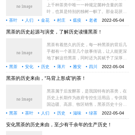
上千种茶类中唯一一种规定菌种含量的茶
叶，也算是特别的独树一帜了。那金花茯茶
是怎么来的呢？关于金花茯茶的传说传说在
茶叶
人们
金花
村庄
瘟疫
老者
2022-05-04
16世纪40年代初期，一支陕西泾阳的商队，
安化
传说
事情
全都
功效
商队
地方
茶商
颗粒
泾阳
陕西
奇特
运到
因祸得福
在湖南
黑茶的历史起源与演变，了解历史读懂黑茶！
黑茶有着悠久的历史，每一种黑茶的背后几
乎都有一个甚至几个故事传说，让人能更深
地了解这些黑茶，同时还为其赋予了深厚的
历史和文化底蕴。黑茶的起源"黑茶"二字，
黑茶
安化
历史
薄片
雅安
四川
2022-05-04
最早见于明嘉靖三年（1524年）御史陈讲奏
渠江
发展
年间
皇家
茶叶
交易
公元
发展历史
新中国
时期
张良
四川省
安化县
疏：
黑茶的历史来由，“马背上形成”的茶！
湖南
黑茶属于后发酵茶，是我国特有的茶类，在
历史上长期作为政府专控生活用品，专供我
国边疆、高原、牧区销售，黑茶历史十分悠
久。黑茶的历史来由为了方便运输与储藏，
黑茶
茶叶
人们
历史
滋味
绿茶
2022-05-04
通过长期的实践和摸索，古代茶人制作出了
安化
发酵
生产
运输
世界
原料
原本
品质
微生物
我国
所用
时期
环境
细嫩
饼茶，即呈
安化黑茶的历史来由，至少有千余年的生产历史！