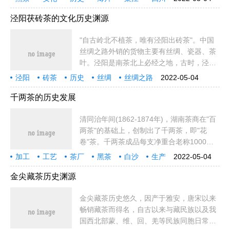
发展历史。黑茶的起源"黑茶"二字，最早见
雅安
发酵
发展
茶叶
湖南
皇家
发展历史
工艺
年间
安化县
陕西
交易
生产
起源
于明嘉靖
泾阳茯砖茶的文化历史渊源
"自古岭北不植茶，唯有泾阳出砖茶"。中国
丝绸之路外销的货物主要有丝绸、瓷器、茶
叶。泾阳是南茶北上必经之地，古时，泾阳
茯砖茶沿"丝绸之路"远销中亚、西亚等四十
泾阳
砖茶
历史
丝绸
丝绸之路
2022-05-04
余个国家，被誉为"古丝绸之路上的神秘之
之路
陕西
金花
生产
产品
原料
国家
地区
毛茶
中国
咸阳
安化
泾阳县
保护
茶"、
千两茶的历史发展
加工
清同治年间(1862-1874年)，湖南茶商在"百
两茶"的基础上，创制出了千两茶，即"花
卷"茶。千两茶成品每支净重合老称1000
两，故俗称"千两茶"。下面就来了解下千两
加工
工艺
茶厂
黑茶
白沙
生产
2022-05-04
茶的历史发展。千两茶的历史发展千
技术
安化
发展
毛茶
茶商
湖南
包装
国家
圆柱
圆柱形
工序
年间
茶叶
绛州
金尖藏茶历史渊源
金尖藏茶历史悠久，因产于雅安，唐宋以来
畅销藏茶而得名，自古以来与藏民族以及我
国西北部蒙、维、回、羌等民族同胞日常生