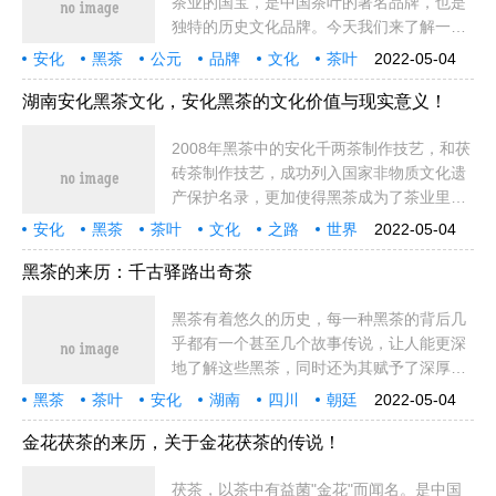
茶业的国宝，是中国茶叶的著名品牌，也是
独特的历史文化品牌。今天我们来了解一下
安化黑茶的历史与文化！安化黑茶的历史与
安化
黑茶
公元
品牌
文化
茶叶
2022-05-04
文化源于唐关于安化黑茶的记载，最早可追
历史
朝廷
中国
茶业
茶商
薄片
于明
渠江
发展
中云
人烟
农产
加工量
县境
溯公元85
湖南安化黑茶文化，安化黑茶的文化价值与现实意义！
2008年黑茶中的安化千两茶制作技艺，和茯
砖茶制作技艺，成功列入国家非物质文化遗
产保护名录，更加使得黑茶成为了茶业里的
潜力股。近年来，黑茶的整体价格与销量逐
安化
黑茶
茶叶
文化
之路
世界
2022-05-04
年增长，成为了许多陈茶收藏者的新宠。那
中国
历史
制作
湖南
民族
七星
中华
意义
独特
功能
只有
之美
发展
粗犷
关于湖
黑茶的来历：千古驿路出奇茶
黑茶有着悠久的历史，每一种黑茶的背后几
乎都有一个甚至几个故事传说，让人能更深
地了解这些黑茶，同时还为其赋予了深厚的
历史和文化底蕴。马背上发酵形成的"四川藏
黑茶
茶叶
安化
湖南
四川
朝廷
2022-05-04
茶"为了方便运输与储藏，通过长期的实践和
滋味
人们
汉中
汉川
历史
喇嘛
御史
民族
绿茶
运输
悠久
醇和
不仅仅
公元
摸索，
金花茯茶的来历，关于金花茯茶的传说！
茯茶，以茶中有益菌"金花"而闻名。是中国