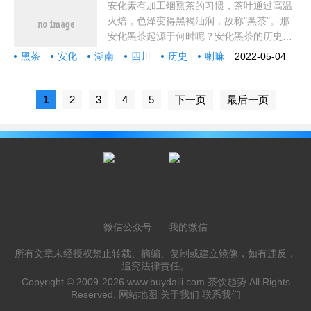
安化素有加工烟熏茶的习惯，茶叶通过高温
火焙，色泽变得黑褐油润，故称"黑茶"。那
安化黑茶起源于何时呢？安化黑茶的历史来
由明嘉靖三年(公元1524年)，"产地有限，悉
黑茶
安化
湖南
四川
历史
喇嘛
2022-05-04
征黑茶"，安化黑茶采用锅炒杀青、踹揉、
工艺
朝廷
汉川
西藏
独特
醇和
公元
御史
明火
滋味
茶叶
汉中
渠江
湖广
1
2
3
4
5
下一页
最后一页
微信公众号
我的微信
所有文章未经授权禁止转载、摘编、复制或建立镜像，如有违反，
追究法律责任。
Copyright © 2009-2026
www.buydaili.com
茶饮趋势 All Rights
Reserved.
网站地图
关于我们
联系我们