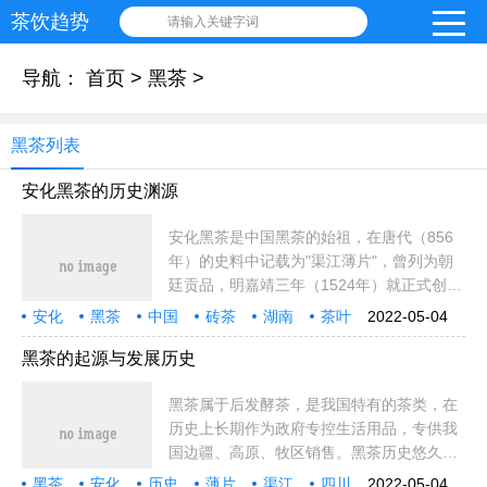
茶饮趋势
请输入关键字词
导航：
首页
>
黑茶
>
黑茶列表
安化黑茶的历史渊源
安化黑茶是中国黑茶的始祖，在唐代（856
年）的史料中记载为"渠江薄片"，曾列为朝
廷贡品，明嘉靖三年（1524年）就正式创制
出了安化黑茶。至16世纪末期，安化黑茶已
安化
黑茶
中国
砖茶
湖南
茶叶
2022-05-04
位居中国领先地位，万历年间被定为官茶，
历史
理论
渠江
国家
薄片
左宗棠
梅山
时期
先泽
湖南省
史料
御史
总局
朝廷
黑茶的起源与发展历史
黑茶属于后发酵茶，是我国特有的茶类，在
历史上长期作为政府专控生活用品，专供我
国边疆、高原、牧区销售。黑茶历史悠久，
今天小编跟大家一起来了解下黑茶的起源与
黑茶
安化
历史
薄片
渠江
四川
2022-05-04