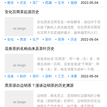
活紧密相关。金尖藏茶历史渊源藏茶于四川
雅安
历史
茶厂
西藏
互市
规模
2022-05-04
盆地西南向青藏高原过渡地带（地理学上
中国
著名
公司
同胞
年间
战马
政府
民族
茶叶
鼻祖
四川
生产
贸易
历史渊源
称"雨极"）
安化百两茶起源历史
安化黑茶百两茶是一种发酵茶，相信对于茶
比较了解的人来说都清楚。安化黑茶百两茶
在近两天也是越炒越火，越来越受到人们的
喜爱，原因在于他的保健效果，他相当于是
安化
黑茶
生产
茶叶
营养
历史
2022-05-04
一种天然的保健品，安化百两茶历史久远，
人们
作用
保健
成分
物质
过程
发酵
干燥
人体
价值
原料
工艺
步骤
越来越
下面我们就
花卷茶的名称由来及茶叶历史
花卷茶始名"百两茶"，即一卷（支）茶，净
重合老称一百两。后来发展成"千两茶"，即
一卷（支）茶，每支净重为老秤一千两。下
面我们一起来了解下花卷茶的名称由来及茶
花卷
制作
茶叶
原料
工艺
净重
2022-05-04
叶历史。花卷茶的名称由来"花"的由来：1、
功效
茶厂
白沙
由来
独特
不断
自然
黑茶
安化
生产
名称
干燥
醇厚
人体
原
黑茶源自边销茶？漫谈边销茶的历史渊源
边销茶，顾名思义，是指销往边疆地区少数
民族（游牧民族）的茶叶。边销茶的历史边
销茶生产历史悠久，始于唐，盛于明清。其