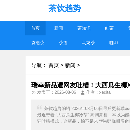
茶饮趋势
首页
新闻
茶知识
红茶
袋泡茶
茶道
乌龙茶
咖啡
导航：
首页
>
新闻
>
瑞幸新品遭网友吐槽！大西瓜生椰冷
发表于：2026-08-06
作者：xedita
茶饮趋势编辑 2026年08月06日最后更新
最近带着 “大西瓜生椰冷萃” 高调亮相，本以
狂吐槽模式，这新品，怕不是来 “整顿” 咖啡界