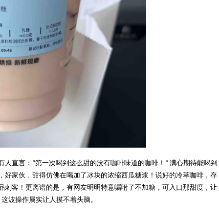
有人直言：
第一次喝到这么甜的没有咖啡味道的咖啡！
满心期待能喝到
“
”
，好家伙，甜得仿佛在喝加了冰块的浓缩西瓜糖浆！说好的冷萃咖啡，存
品刺客！更离谱的是，有网友明明特意嘱咐了不加糖，可入口那甜度，让
，这波操作属实让人摸不着头脑。