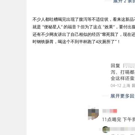
不少人都吐槽喝完出现了腹泻等不适症状，看来这新品
就是
便秘星人
的福音？但为了这点
效果
，要付出
“
”
“
”
还有不少网友讲出了自己相似的经历
“窜死我了，现在
时钢铁肠胃，喝这个不到半杯跑了
次厕所了”！
4