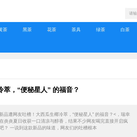
黄茶
黑茶
花茶
茶具
绿茶
白茶
萃，“便秘星人” 的福音？
瑞幸新品遭网友吐槽！大西瓜生椰冷萃，“便秘星人” 的福音？<，瑞幸
为能在炎炎夏日收获一口清凉与醇香，结果不少网友喝完直接开启疯
的吧？ 一说到这款新品的味道，网友们的吐槽根本