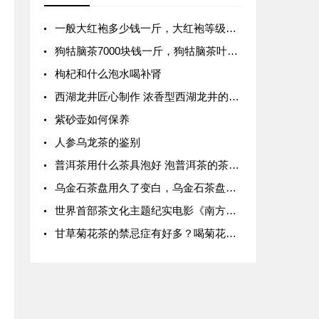
一般大红袍多少钱一斤，大红袍等级价格表
狗牯脑茶7000块钱一斤，狗牯脑茶叶价格表
枸杞和什么泡水喝补肾
西湖龙井匠心制作 浓香型西湖龙井的制作
紫砂壶如何保养
人参乌龙茶的鉴别
普洱茶用什么茶具泡好 泡普洱茶的茶具 泡普洱茶的方法
乌金石茶盘用久了变白，乌金石茶盘为什么越用越发白？
世界首部茶文化主题纪实电影《南方嘉木》在君山岛开拍
甘草菊花茶的禁忌症有好多？喝菊花茶的禁忌与作用