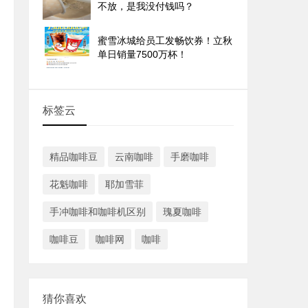
不放，是我没付钱吗？
蜜雪冰城给员工发畅饮券！立秋
单日销量7500万杯！
标签云
精品咖啡豆
云南咖啡
手磨咖啡
花魁咖啡
耶加雪菲
手冲咖啡和咖啡机区别
瑰夏咖啡
咖啡豆
咖啡网
咖啡
猜你喜欢