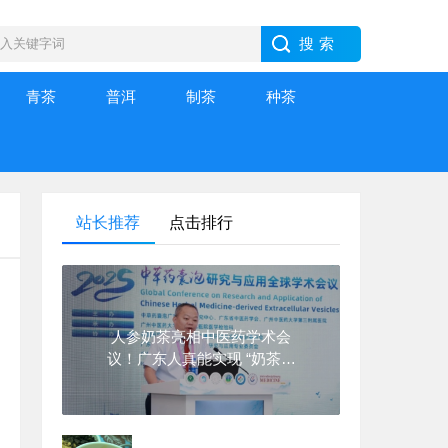
青茶
普洱
制茶
种茶
站长推荐
点击排行
人参奶茶亮相中医药学术会
议！广东人真能实现 “奶茶自
由” 了！