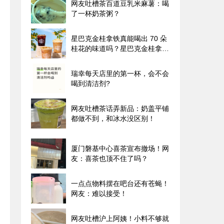
网友吐槽茶百道豆乳米麻薯：喝
了一杯奶茶粥？
星巴克金桂拿铁真能喝出 70 朵
桂花的味道吗？星巴克金桂拿铁
的味觉迷局！
瑞幸每天店里的第一杯，会不会
喝到清洁剂?
网友吐槽茶话弄新品：奶盖平铺
都做不到，和冰水没区别！
厦门磐基中心喜茶宣布撤场！网
友：喜茶也顶不住了吗？
一点点物料摆在吧台还有苍蝇！
网友：难以接受！
网友吐槽沪上阿姨！小料不够就