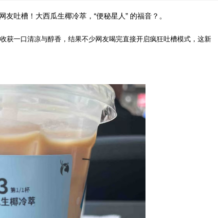
品遭网友吐槽！大西瓜生椰冷萃，“便秘星人” 的福音？。
收获一口清凉与醇香，结果不少网友喝完直接开启疯狂吐槽模式，这新