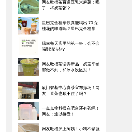
网友吐槽茶百道豆乳米麻薯：喝
了一杯奶茶粥？
星巴克金桂拿铁真能喝出 70 朵
桂花的味道吗？星巴克金桂拿铁
的味觉迷局！
瑞幸每天店里的第一杯，会不会
喝到清洁剂?
网友吐槽茶话弄新品：奶盖平铺
都做不到，和冰水没区别！
厦门磐基中心喜茶宣布撤场！网
友：喜茶也顶不住了吗？
一点点物料摆在吧台还有苍蝇！
网友：难以接受！
网友吐槽沪上阿姨！小料不够就