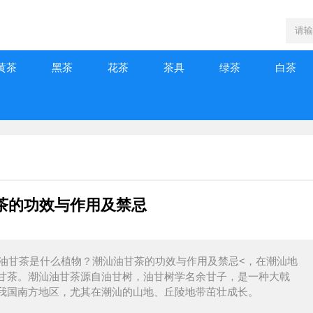
黄茶
黑茶
花茶
茶具
绿茶
白茶
茶的功效与作用及禁忌
新潮汕油甘茶是什么植物？潮汕油甘茶的功效与作用及禁忌<，在潮汕地
甘茶。潮汕油甘茶源自油甘树，油甘树学名余甘子，是一种大戟
我国南方地区，尤其在潮汕的山地、丘陵地带茁壮成长。