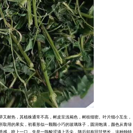
旱又耐热，其植株通常不高，树皮呈浅褐色，树枝细密。叶片细小互生，
所取用的果实，初看形似一颗颗小巧的玻璃珠子，圆润饱满，颜色从青绿
质感，咬上一口，先是一阵酸涩涌上舌尖，随后却有回甘悠长，这种独特