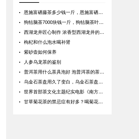
恩施富硒藤茶多少钱一斤，恩施富硒茶价格表
狗牯脑茶7000块钱一斤，狗牯脑茶叶价格表
西湖龙井匠心制作 浓香型西湖龙井的制作
枸杞和什么泡水喝补肾
紫砂壶如何保养
人参乌龙茶的鉴别
普洱茶用什么茶具泡好 泡普洱茶的茶具 泡普洱茶的方法
乌金石茶盘用久了变白，乌金石茶盘为什么越用越发白？
世界首部茶文化主题纪实电影《南方嘉木》在君山岛开拍
甘草菊花茶的禁忌症有好多？喝菊花茶的禁忌与作用