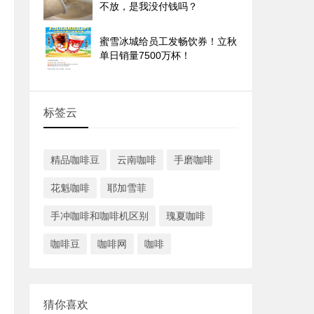
不放，是我没付钱吗？
蜜雪冰城给员工发畅饮券！立秋
单日销量7500万杯！
标签云
精品咖啡豆
云南咖啡
手磨咖啡
花魁咖啡
耶加雪菲
手冲咖啡和咖啡机区别
瑰夏咖啡
咖啡豆
咖啡网
咖啡
猜你喜欢