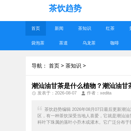
茶饮趋势
首页
新闻
茶知识
红茶
袋泡茶
茶道
乌龙茶
咖啡
导航：
首页
>
茶知识
>
潮汕油甘茶是什么植物？潮汕油甘
发表于：2026-08-07
作者：xedita
茶饮趋势编辑 2026年08月07日最后更
区，有一种茶饮深受当地人喜爱，它就是潮汕油
科叶下珠属的落叶小乔木或灌木。它广泛分布于