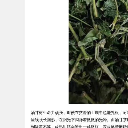
油甘树生命力顽强，即便在贫瘠的土壤中也能扎根，耐
呈线状长圆形，在阳光下闪烁着微微的光泽。而油甘茶
到淡黄不等，成熟时还会透出一丝微红，表皮略带磨砂