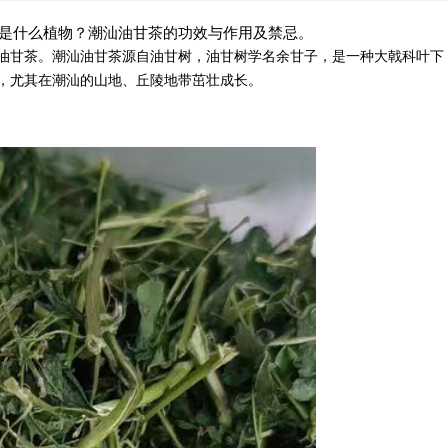
油甘茶是什么植物？潮汕油甘茶的功效与作用及禁忌。
油甘茶。潮汕油甘茶源自油甘树，油甘树学名余甘子，是一种大戟科叶下
，尤其在潮汕的山地、丘陵地带茁壮成长。