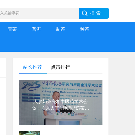
青茶
普洱
制茶
种茶
站长推荐
点击排行
人参奶茶亮相中医药学术会
议！广东人真能实现 “奶茶自
由” 了！