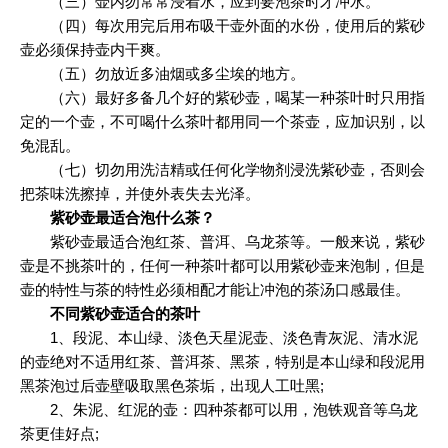
（三）壶内勿常常浸着水，应到要泡茶时才冲水。
（四）每次用完后用布吸干壶外面的水份，使用后的紫砂
壶必须保持壶内干爽。
（五）勿放近多油烟或多尘埃的地方。
（六）最好多备几个好的紫砂壶，喝某一种茶叶时只用指
定的一个壶，不可喝什么茶叶都用同一个茶壶，应加识别，以
免混乱。
（七）切勿用洗洁精或任何化学物剂浸洗紫砂壶，否则会
把茶味洗擦掉，并使外表失去光泽。
紫砂壶最适合泡什么茶？
紫砂壶最适合泡红茶、普洱、乌龙茶等。一般来说，紫砂
壶是不挑茶叶的，任何一种茶叶都可以用紫砂壶来泡制，但是
壶的特性与茶的特性必须相配才能让冲泡的茶汤口感最佳。
不同紫砂壶适合的茶叶
1、段泥、本山绿、淡色天星泥壶、淡色青灰泥、清水泥
的壶绝对不适用红茶、普洱茶、黑茶，特别是本山绿和段泥用
黑茶泡过后壶壁吸取黑色茶垢，出现人工吐黑;
2、朱泥、红泥的壶：四种茶都可以用，泡铁观音等乌龙
茶更佳好点;