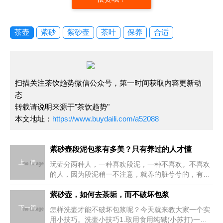
茶壶
紫砂
紫砂壶
茶叶
保养
合适
扫描关注茶饮趋势微信公众号，第一时间获取内容更新动
态
转载请说明来源于"茶饮趋势"
本文地址：
https://www.buydaili.com/a52088
紫砂壶段泥包浆有多美？只有养过的人才懂
上一篇
玩壶分两种人，一种喜欢段泥，一种不喜欢。不喜欢
的人，因为段泥稍一不注意，就养的脏兮兮的，有些
地方还泛黑。顿时好感全无，后悔自己当初为什么要
买段泥壶。但是，一把段泥养成后变化很大，分外漂
紫砂壶，如何去茶垢，而不破坏包浆
亮，让人心生喜爱
下一篇
怎样洗壶才能不破坏包浆呢？今天就来教大家一个实
用小技巧。洗壶小技巧1.取用食用纯碱(小苏打)一匙