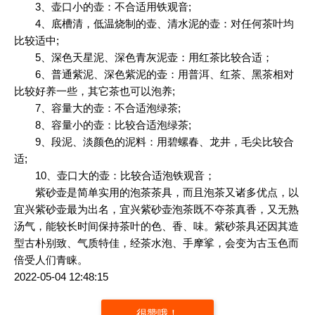
3、壶口小的壶：不合适用铁观音;
4、底槽清，低温烧制的壶、清水泥的壶：对任何茶叶均
比较适中;
5、深色天星泥、深色青灰泥壶：用红茶比较合适；
6、普通紫泥、深色紫泥的壶：用普洱、红茶、黑茶相对
比较好养一些，其它茶也可以泡养;
7、容量大的壶：不合适泡绿茶;
8、容量小的壶：比较合适泡绿茶;
9、段泥、淡颜色的泥料：用碧螺春、龙井，毛尖比较合
适;
10、壶口大的壶：比较合适泡铁观音；
紫砂壶是简单实用的泡茶茶具，而且泡茶又诸多优点，以
宜兴紫砂壶最为出名，宜兴紫砂壶泡茶既不夺茶真香，又无熟
汤气，能较长时间保持茶叶的色、香、味。紫砂茶具还因其造
型古朴别致、气质特佳，经茶水泡、手摩挲，会变为古玉色而
倍受人们青睐。
2022-05-04 12:48:15
很赞哦！