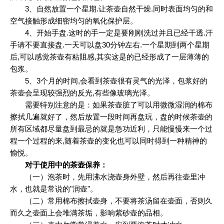
3、自然放置一个星期.让茶壶自然干燥.同时表面均匀的和
空气接触形成细密均匀的氧化保护层。
4、开始手盘.这时的手一定是要刚刚洗过并且已经干透.汗
手请不要直接盘.一天可以盘30分钟左右.一个星期到两个星期
后,可以感觉茶壶有粘阻感,其实这是的已经形成了一层薄薄的
包浆。
5、3个月的时间,会看到茶壶很有灵气的光泽，包浆好的
茶壶会呈现较强烈的反光,有些像玻璃光泽。
需要特别注意的是：如果茶壶脏了可以用微微湿润的棉布
擦拭几遍就好了，然后放置一段时间再盘玩，盘的时候茶壶的
所有区域都尽量盘到最忌的就是急功近利，只能慢慢来一个过
程一个过程的来,随着茶壶的变化也可以同时得到一种精神的
愉悦。
对于使用中的茶壶保养：
（一）泡茶时，先用沸水浇壶身外壁，然后再往壶里冲
水，也就是常说的"润壶"。
（二）常用棉布擦拭壶身，不要将茶汤留在壶面，否则久
而久之壶面上会堆满茶垢，影响紫砂壶的品相。