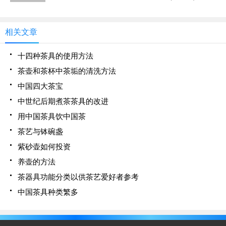
放入壶中，冲入100度开水，水要满，再将壶盖盖
上。2.等候十分钟左右，用软毛刷轻轻刷壶内，你就
可以看见茶
相关文章
十四种茶具的使用方法
茶壶和茶杯中茶垢的清洗方法
中国四大茶宝
中世纪后期煮茶茶具的改进
用中国茶具饮中国茶
茶艺与钵碗盏
紫砂壶如何投资
养壶的方法
茶器具功能分类以供茶艺爱好者参考
中国茶具种类繁多