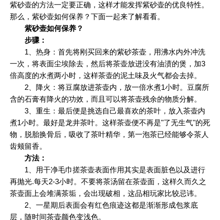
紫砂壶的方法一定要正确，这样才能发挥紫砂壶的优良特性。
那么，紫砂壶如何保养？下面一起来了解看看。
紫砂壶如何保养？
步骤：
1、热身：首先将刚买回来的紫砂茶壶，用沸水内外冲洗
一次，将表面尘埃除去，然后将茶壶放进没有油渍的煲，加3
倍高度的水煮两小时，这样茶壶的泥土味及火气都会去掉。
2、降火：将豆腐放进茶壶内，放一倍水煮1小时。豆腐所
含的石膏有降火的功效，而且可以将茶壶残余的物质分解。
3、重生：最后便是挑选自己最喜欢的茶叶，放入茶壶内
煮1小时。最好是龙井茶叶。这样茶壶便不再是"了无生气"的死
物，脱胎换骨后，吸收了茶叶精华，第一泡茶已经能够令茶人
齿颊留香。
方法：
1、用干净毛巾搓茶壶表面作用其实是表面脏色以及进行
再抛光.每天2-3小时。不要将茶汤留在茶壶面，这样久而久之
茶壶面上会堆满茶垢，会出现破相，这品相玩家比较忌讳。
2、一星期后表面会有红色痕迹这都是渐渐形成包浆底
层，随时间茶壶颜色变浅色。