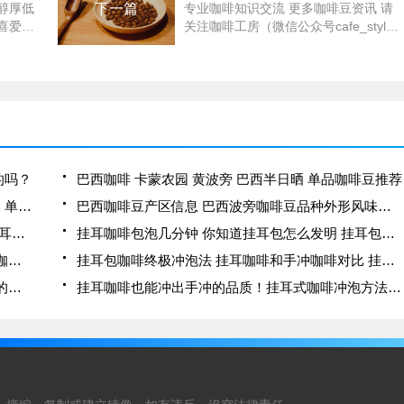
醇厚低
下一篇
专业咖啡知识交流 更多咖啡豆资讯 请
喜爱。
关注咖啡工房（微信公众号cafe_style
豆中除
）巴西 - 卡蒙米那斯"卡蒙农园"黄波旁
性价比
品种 半日晒 Brazil Carmo de Minas"Fz
巴西。
N.S Ca
耳
的吗？
巴西咖啡 卡蒙农园 黄波旁 巴西半日晒 单品咖啡豆推荐
巴西咖啡 巴西半日晒-土丘可（Tijuco Preto）庄园 单品咖啡
巴西咖啡豆产区信息 巴西波旁咖啡豆品种外形风味口感特点
喝挂耳咖啡的好处有哪些 挂耳咖啡真的好喝吗 挂耳咖啡可以减肥吗
挂耳咖啡包泡几分钟 你知道挂耳包怎么发明 挂耳包咖啡保存多久
挂耳滤泡式咖啡的冲泡方式探讨 挂耳咖啡和现磨咖啡的区别在哪里
挂耳包咖啡终极冲泡法 挂耳咖啡和手冲咖啡对比 挂耳咖啡真的好吗
办公室饮水机挂耳咖啡冲泡方法视频 挂耳咖啡粉的冲泡方法图解
挂耳咖啡也能冲出手冲的品质！挂耳式咖啡冲泡方法教学