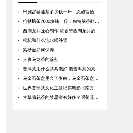
恩施富硒藤茶多少钱一斤，恩施富硒茶价格表
狗牯脑茶7000块钱一斤，狗牯脑茶叶价格表
西湖龙井匠心制作 浓香型西湖龙井的制作
枸杞和什么泡水喝补肾
紫砂壶如何保养
人参乌龙茶的鉴别
普洱茶用什么茶具泡好 泡普洱茶的茶具 泡普洱茶的方法
乌金石茶盘用久了变白，乌金石茶盘为什么越用越发白？
世界首部茶文化主题纪实电影《南方嘉木》在君山岛开拍
甘草菊花茶的禁忌症有好多？喝菊花茶的禁忌与作用