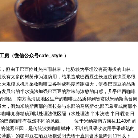
微信公众号cafe_style ）
，但由于巴西位处热带雨林带，地势较为平坦没有高海拔的山林，
且没有太多的树荫作为遮荫用，结果造成巴西豆生长速度很快豆形很
上大规模以机具采收咖啡豆各种成熟度差距极大，使得巴西豆的品质
特发展出的半水洗法加强巴西豆的甜味与浓醇的口感，几乎巴西咖啡
赛的诱因，南方高海拔地区生产的咖啡豆品质得到赞赏以米纳斯高台周
最大，例如米纳斯西部的喜拉朵与东部的马塔斯‧北部巴希亚或南部小
咖啡竞赛精确到以处理法做区隔（水处理法‧半水洗法‧半日晒法‧日
统的巴西咖啡有截然不同的风貌。 位于米纳斯南方海拔1140米 的
啡竞赛第7名的优秀庄园，是传统波旁咖啡树种，不以机具采收改用手采成熟的
薄膜）的咖啡豆在晒豆场接受阳光晒干直到含水量降到11%以下，