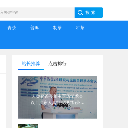
青茶
普洱
制茶
种茶
站长推荐
点击排行
人参奶茶亮相中医药学术会
议！广东人真能实现 “奶茶自
由” 了！