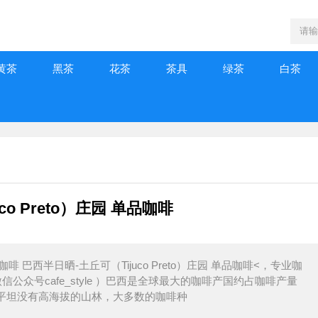
黄茶
黑茶
花茶
茶具
绿茶
白茶
o Preto）庄园 单品咖啡
啡 巴西半日晒-土丘可（Tijuco Preto）庄园 单品咖啡<，专业咖
公众号cafe_style ）巴西是全球最大的咖啡产国约占咖啡产量
为平坦没有高海拔的山林，大多数的咖啡种