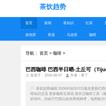
茶饮趋势
首页
新闻
茶知识
红茶
袋泡茶
茶道
乌龙茶
咖啡
导航：
首页
>
咖啡
>
巴西咖啡 巴西半日晒-土丘可（Tijuc
发表于：2026-08-07
作者：奥丁
茶饮趋势编辑 2026年08月07日最后更新巴西咖
啡知识交流 更多咖啡豆资讯 请关注咖啡工房（微信
的30%，但由于巴西位处热带雨林带，地势较