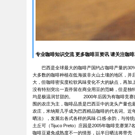
专业咖啡知识交流 更多咖啡豆资讯 请关注咖啡工房（
巴西是全球最大的咖啡产国约占咖啡产量的30%
大多数的咖啡种植在低海拔非火山土壤的地区，并
大，但咖啡密实度松软风味变化不大的缺点，再加
没有特别突出一直停留在商业用豆的范畴，但是独
均是极温润甘甜的。 2000年后因为有咖啡竞
围的农庄为主，咖啡品质是巴西豆中的龙头产量也
农庄，米纳斯几乎成为巴西精品咖啡的代名词。近年
晒法），发展出各式各样的风味‧口感‧余韵，与传
土丘可（Tijuco Preto）庄园是2005年咖
咖啡豆避免成熟度不一的情形，以半日晒法将带壳（