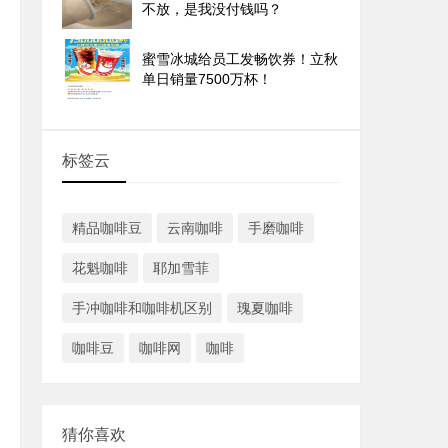
不放，是我没付钱吗？
蜜雪冰城给员工发畅饮券！立秋
单日销量7500万杯！
标签云
精品咖啡豆
云南咖啡
手磨咖啡
花魁咖啡
耶加雪菲
手冲咖啡和咖啡机区别
瑰夏咖啡
咖啡豆
咖啡网
咖啡
猜你喜欢