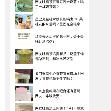
网友吐槽茶百道豆乳米麻薯：喝
了一杯奶茶粥？
星巴克金桂拿铁真能喝出 70 朵
桂花的味道吗？星巴克金桂拿铁
的味觉迷局！
瑞幸每天店里的第一杯，会不会
喝到清洁剂?
网友吐槽茶话弄新品：奶盖平铺
都做不到，和冰水没区别！
厦门磐基中心喜茶宣布撤场！网
友：喜茶也顶不住了吗？
一点点物料摆在吧台还有苍蝇！
网友：难以接受！
网友吐槽沪上阿姨！小料不够就