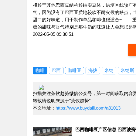
相较于其他巴西豆结构较结实豆体，烘培区线较广
气，因为没有了巴西豆质地较软不耐火候的缺点，土丘可
甜口的好味道，用于制作单品咖啡也很适合~ 重烘培
糖的甜味与香气特别是那牛奶的味道让人会想抿起
2022-05-05 09:30:51
咖啡
巴西
咖啡豆
海拔
米纳
米纳斯
扫描关注茶饮趋势微信公众号，第一时间获取内容
转载请说明来源于"茶饮趋势"
本文地址：
https://www.buydaili.com/a81013