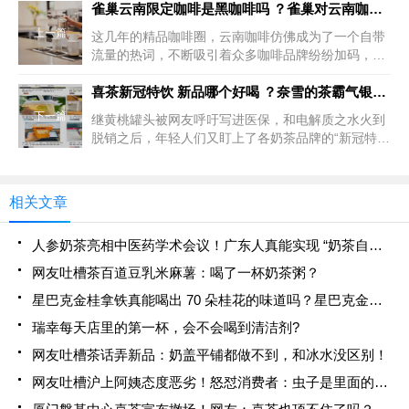
雀巢云南限定咖啡是黑咖啡吗 ？雀巢对云南咖啡的影响、贡献
上一篇
这几年的精品咖啡圈，云南咖啡仿佛成为了一个自带
流量的热词，不断吸引着众多咖啡品牌纷纷加码，现
如今的云南咖啡已经成为非常优质咖啡原料来源，而
云南咖啡产业得以如此快速的离不开各咖啡品牌的布
喜茶新冠特饮 新品哪个好喝 ？奈雪的茶霸气银耳炖梨热量
局与贡献。除了星
下一篇
继黄桃罐头被网友呼吁写进医保，和电解质之水火到
脱销之后，年轻人们又盯上了各奶茶品牌的“新冠特
饮”！是的，当你在为“宝鹃，我的嗓子”买不到药，又
不想吞刀片辗转难眠？又或者在为那一两个柠檬，就
要支付几十块
相关文章
人参奶茶亮相中医药学术会议！广东人真能实现 “奶茶自由” 了！
网友吐槽茶百道豆乳米麻薯：喝了一杯奶茶粥？
星巴克金桂拿铁真能喝出 70 朵桂花的味道吗？星巴克金桂拿铁的味觉迷局！
瑞幸每天店里的第一杯，会不会喝到清洁剂?
网友吐槽茶话弄新品：奶盖平铺都做不到，和冰水没区别！
网友吐槽沪上阿姨态度恶劣！怒怼消费者：虫子是里面的我吃了！