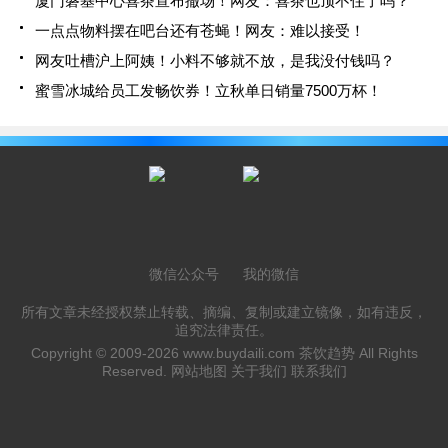
厦门磐基中心喜茶宣布撤场！网友：喜茶也顶不住了吗？
一点点物料摆在吧台还有苍蝇！网友：难以接受！
网友吐槽沪上阿姨！小料不够就不放，是我没付钱吗？
蜜雪冰城给员工发畅饮券！立秋单日销量7500万杯！
微信公众号
我的微信
所有文章未经授权禁止转载、摘编、复制或建立镜像，如有违反，
追究法律责任。
Copyright © 2009-2026
www.buydaili.com
茶饮趋势 All Rights
Reserved.
网站地图
关于我们
联系我们