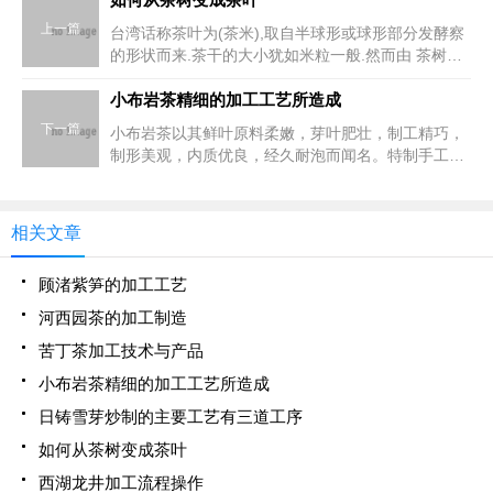
上一篇
台湾话称茶叶为(茶米),取自半球形或球形部分发酵察
的形状而来.茶干的大小犹如米粒一般.然而由 茶树上
绿油油的枝叶到茶罐中细小的茶干,必须经过复杂烦琐
的过程,加上经验老练的制茶师细心处理,并在24小时
小布岩茶精细的加工工艺所造成
内
下一篇
小布岩茶以其鲜叶原料柔嫩，芽叶肥壮，制工精巧，
制形美观，内质优良，经久耐泡而闻名。特制手工小
布岩茶，外形弯曲如细眉，白毫显露，锋苗秀丽；内
质嫩香持久，伴有兰花香；汤色黄绿明亮；滋味醇厚
鲜爽；叶底嫩绿匀
相关文章
顾渚紫笋的加工工艺
河西园茶的加工制造
苦丁茶加工技术与产品
小布岩茶精细的加工工艺所造成
日铸雪芽炒制的主要工艺有三道工序
如何从茶树变成茶叶
西湖龙井加工流程操作