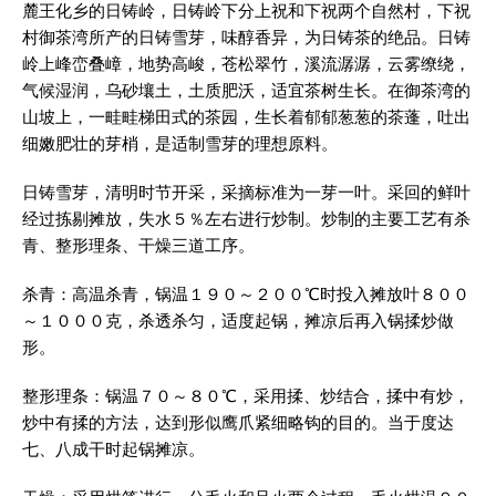
麓王化乡的日铸岭，日铸岭下分上祝和下祝两个自然村，下祝
村御茶湾所产的日铸雪芽，味醇香异，为日铸茶的绝品。日铸
岭上峰峦叠嶂，地势高峻，苍松翠竹，溪流潺潺，云雾缭绕，
气候湿润，乌砂壤土，土质肥沃，适宜茶树生长。在御茶湾的
山坡上，一畦畦梯田式的茶园，生长着郁郁葱葱的茶蓬，吐出
细嫩肥壮的芽梢，是适制雪芽的理想原料。
日铸雪芽，清明时节开采，采摘标准为一芽一叶。采回的鲜叶
经过拣剔摊放，失水５％左右进行炒制。炒制的主要工艺有杀
青、整形理条、干燥三道工序。
杀青：高温杀青，锅温１９０～２００℃时投入摊放叶８００
～１０００克，杀透杀匀，适度起锅，摊凉后再入锅揉炒做
形。
整形理条：锅温７０～８０℃，采用揉、炒结合，揉中有炒，
炒中有揉的方法，达到形似鹰爪紧细略钩的目的。当于度达
七、八成干时起锅摊凉。