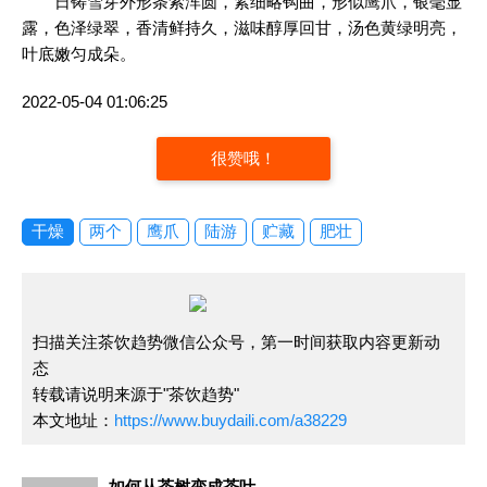
日铸雪芽外形条索浑圆，紧细略钩曲，形似鹰爪，银毫显
露，色泽绿翠，香清鲜持久，滋味醇厚回甘，汤色黄绿明亮，
叶底嫩匀成朵。
2022-05-04 01:06:25
很赞哦！
干燥
两个
鹰爪
陆游
贮藏
肥壮
扫描关注茶饮趋势微信公众号，第一时间获取内容更新动
态
转载请说明来源于"茶饮趋势"
本文地址：
https://www.buydaili.com/a38229
如何从茶树变成茶叶