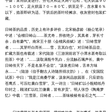
干燥：采用烘笼进行。分毛火和足火两个过程，毛火烘温９０
～１００℃，足火烘温７０～８０℃，烘至足干，含水量６％
以下，捻茶即碎为适。下烘后的茶叶经摊凉、收灰密封包装贮
藏。
日铸茶的品质，历史上有许多评价，北宋杨彦龄《杨公笔录》
中述："会稽日铸山……茶尤奇，所收绝少，其真者，芽长寸
余，自有麝气"。南宋王十朋《会稽风俗赋》述："日铸雪芽
者，……其芽纤白而长……雪，言其白也"。对日铸茶品尝、
贮藏方面也有载述：宋代陆游《三游洞前岩下小潭水甚奇取以
煎茶》中述："……汲取满瓶牛乳白，分流触石珮声长。囊中
日铸传天下，不是名泉不会尝"。"汲泉煮日铸，舌本方味
永……"（陆游《信手翻古人诗随所得次韵》）。在《安国院
试茶》中曰："我是江南桑苧家，汲泉闲品故园茶，只应碧缶
苍鹰爪，可压红囊白雪芽"。又一诗注："日铸贮以小瓶蜡纸丹
印封之，顾渚贮以红兰缣囊，皆有岁贡"。明人张岱《陶庵梦
忆》中载："兰雪茶。日铸者，……茶味棱棱有金石之气……"