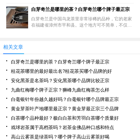
厚历史底蕴和国际影响力的茶中珍品。从唐代 “渠江
薄片” 被列为贡茶，到明代万历年间成为 “官茶” 主销
白芽奇兰是哪里的茶？白芽奇兰哪个牌子最正宗
西北及
下一篇
白芽奇兰是中国乌龙茶里非常珍稀的品种，它的老家
在福建省漳州市平和县。这个地方可不简单，不仅拿
到了国家农产品地理标志认证，还在 2020 年被列入
中欧地理标志保护名单呢！平和县位于闽南金三角，
境内有闽南
相关文章
白芽奇兰是哪里的茶？白芽奇兰哪个牌子最正宗
桂花茶哪里的最好最出名?桂花茶买哪个品牌的好
安化黑茶是名茶吗？安化黑茶哪个品牌比较正宗
九曲红梅哪个牌子正宗？狮峰九曲红梅茶怎么样
白毫银针年份越久越好吗？白毫银针哪个品牌最正宗
黄金芽茶叶产地哪里最正宗？黄金芽最正宗三个品牌
白茶哪个品种最好？极白白茶和芳羽白茶哪个质量好
戏球岩茶属于高档茶吗？岩茶金佛品种口感和特点
高山云雾茶是绿茶吗？哪个牌子高山云雾茶好喝