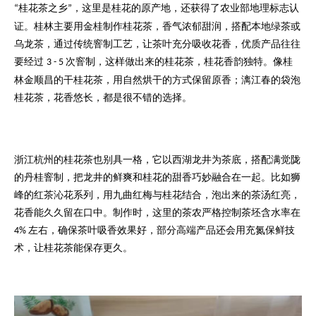
桂花茶之乡
，这里是桂花的原产地，还获得了农业部地理标志认
“
”
证。桂林主要用金桂制作桂花茶，香气浓郁甜润，搭配本地绿茶或
乌龙茶，通过传统窨制工艺，让茶叶充分吸收花香，优质产品往往
要经过
次窨制，这样做出来的桂花茶，桂花香韵独特。像桂
3 - 5
林金顺昌的干桂花茶，用自然烘干的方式保留原香；漓江春的袋泡
桂花茶，花香悠长，都是很不错的选择。
浙江杭州的桂花茶也别具一格，它以西湖龙井为茶底，搭配满觉陇
的丹桂窨制，把龙井的鲜爽和桂花的甜香巧妙融合在一起。比如狮
峰的红茶沁花系列，用九曲红梅与桂花结合，泡出来的茶汤红亮，
花香能久久留在口中。制作时，这里的茶农严格控制茶坯含水率在
左右，确保茶叶吸香效果好，部分高端产品还会用充氮保鲜技
4%
术，让桂花茶能保存更久。