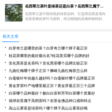
潭毛峰茶选用优质的茶芽和嫩叶，经过精细的加工工
艺制作而成。其外形条索紧细卷曲，色泽翠绿，白毫
岳西翠兰茶叶是绿茶还是白茶？岳西翠兰属于什么档次
显露；冲泡后，汤
下一篇
岳西翠兰是中国传统的绿茶品种。它选用岳西县境内
优质茶树的芽叶为原料，经过精细的采摘和独特的加
工工艺制作而成。从制作工艺上看，岳西翠兰的制作
主要包括采摘、摊放、杀青、理条、烘干等环节。其
中，杀青是绿茶制
相关文章
白芽奇兰是哪里的茶？白芽奇兰哪个牌子最正宗
桂花茶哪里的最好最出名?桂花茶买哪个品牌的好
安化黑茶是名茶吗？安化黑茶哪个品牌比较正宗
九曲红梅哪个牌子正宗？狮峰九曲红梅茶怎么样
白毫银针年份越久越好吗？白毫银针哪个品牌最正宗
黄金芽茶叶产地哪里最正宗？黄金芽最正宗三个品牌
白茶哪个品种最好？极白白茶和芳羽白茶哪个质量好
戏球岩茶属于高档茶吗？岩茶金佛品种口感和特点
高山云雾茶是绿茶吗？哪个牌子高山云雾茶好喝