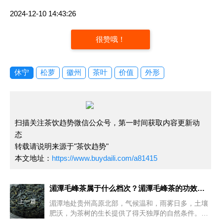
2024-12-10 14:43:26
很赞哦！
休宁
松萝
徽州
茶叶
价值
外形
扫描关注茶饮趋势微信公众号，第一时间获取内容更新动
态
转载请说明来源于"茶饮趋势"
本文地址：
https://www.buydaili.com/a81415
湄潭毛峰茶属于什么档次？湄潭毛峰茶的功效和作用
上一篇
湄潭地处贵州高原北部，气候温和，雨雾日多，土壤
肥沃，为茶树的生长提供了得天独厚的自然条件。湄