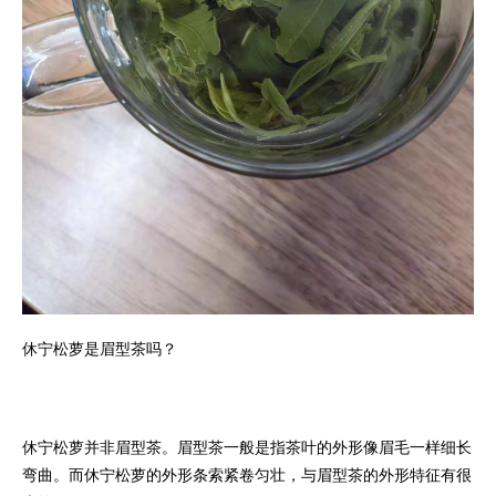
休宁松萝是眉型茶吗？
休宁松萝并非眉型茶。眉型茶一般是指茶叶的外形像眉毛一样细长
弯曲。而休宁松萝的外形条索紧卷匀壮，与眉型茶的外形特征有很